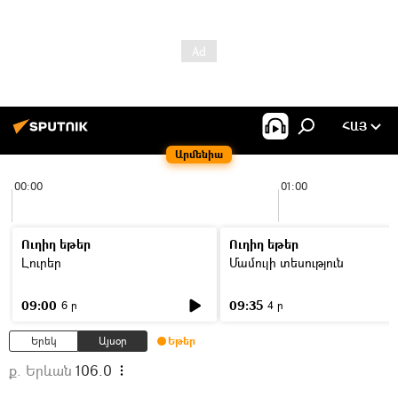
ՀԱՅ
Արմենիա
00:00
01:00
Ուղիղ եթեր
Ուղիղ եթեր
Լուրեր
Մամուլի տեսություն
09:00
09:35
6 ր
4 ր
Երեկ
Այսօր
Եթեր
ք. Երևան
106.0