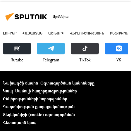
Արմենիա
ԼՈՒՐԵՐ
ՀԱՅԱՍՏԱՆ
ԱՇԽԱՐՀ
ՎԵՐԼՈՒԾՈՒԹՅՈՒՆ
ԻՆՖՈԳՐԱՖ
Rutube
Telegram
ТikТоk
VK
Նախագծի մասին
Օգտագործման կանոնները
Կապ
Մամուլի հաղորդագրություններ
Ընկերությունների նորություններ
Գաղտնիության քաղաքականություն
Տեղեկանիշի (cookie) օգտագործման
Հետադարձ կապ