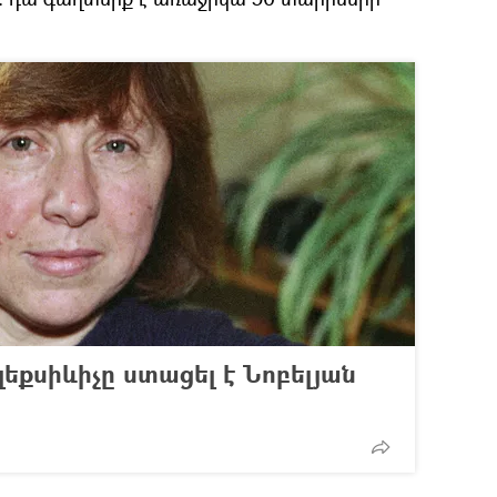
եքսիևիչը ստացել է Նոբելյան