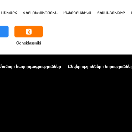
ԱՇԽԱՐՀ
ՎԵՐԼՈՒԾՈՒԹՅՈՒՆ
ԻՆՖՈԳՐԱՖԻԿԱ
ՏԵՍԱՆՅՈՒԹԵՐ
Odnoklassniki
Մամուլի հաղորդագրություններ
Ընկերությունների նորություննե