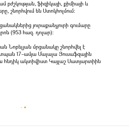
ամ բժշկության, ֆիզիկայի, քիմիայի և
ը, շնորհվում են Ստոկհոլմում։
րցանակներից յուրաքանչյուրի գումարը
րոն (953 հազ. դոլար)։
ան Նոբելյան մրցանակը շնորհվել է
պան 17–ամյա Մալալա Յուսաֆզային
–ամյա հնդիկ ակտիվիստ Կայլաշ Սատյարտիին