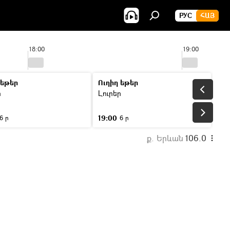
РУС
ՀԱՅ
18:00
19:00
 եթեր
Ուղիղ եթեր
ր
Լուրեր
19:00
6 ր
6 ր
ք. Երևան
106.0