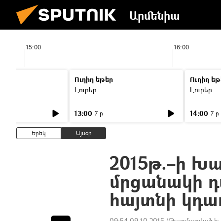
Արմենիա
15:00
16:00
Ուղիղ եթեր
Ուղիղ եթ
Լուրեր
Լուրեր
13:00
14:00
7 ր
7 ր
Երեկ
Այսօր
2015թ.–ի Խա
մրցանակի դ
հայտնի կդառ
09:54 09.10.2015
(Թարմացված է: