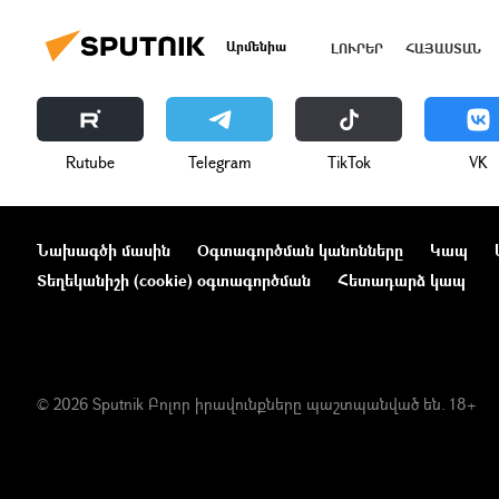
Արմենիա
ԼՈՒՐԵՐ
ՀԱՅԱՍՏԱՆ
Rutube
Telegram
ТikТоk
VK
Նախագծի մասին
Օգտագործման կանոնները
Կապ
Տեղեկանիշի (cookie) օգտագործման
Հետադարձ կապ
© 2026 Sputnik Բոլոր իրավունքները պաշտպանված են. 18+