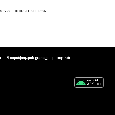
ՌԱԴԻՈ
ՄԱՄՈՒԼԻ ԿԵՆՏՐՈՆ
ր
Գաղտնիության քաղաքականություն