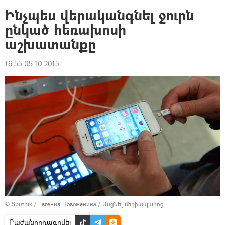
Ինչպես վերականգնել ջուրն
ընկած հեռախոսի
աշխատանքը
16:55 05.10.2015
© Sputnik / Евгения Новоженина
/
Անցնել մեդիապահոց
Բաժանորդագրվել