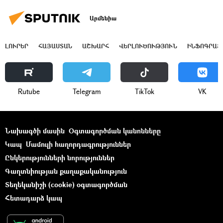
Արմենիա
ԼՈՒՐԵՐ
ՀԱՅԱՍՏԱՆ
ԱՇԽԱՐՀ
ՎԵՐԼՈՒԾՈՒԹՅՈՒՆ
ԻՆՖՈԳՐԱՖ
Rutube
Telegram
ТikТоk
VK
Նախագծի մասին
Օգտագործման կանոնները
Կապ
Մամուլի հաղորդագրություններ
Ընկերությունների նորություններ
Գաղտնիության քաղաքականություն
Տեղեկանիշի (cookie) օգտագործման
Հետադարձ կապ