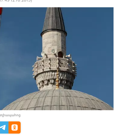
մեդիապահոց