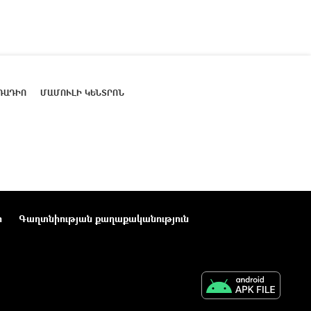
ՌԱԴԻՈ
ՄԱՄՈՒԼԻ ԿԵՆՏՐՈՆ
ր
Գաղտնիության քաղաքականություն