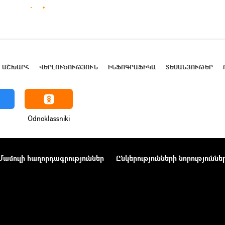
ԱՇԽԱՐՀ
ՎԵՐԼՈՒԾՈՒԹՅՈՒՆ
ԻՆՖՈԳՐԱՖԻԿԱ
ՏԵՍԱՆՅՈՒԹԵՐ
Odnoklassniki
Մամուլի հաղորդագրություններ
Ընկերությունների նորություննե