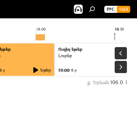
РУС
ՀԱՅ
18:00
18:51
19:0
 եթեր
Ուղիղ եթեր
ր
Լուրեր
Եթեր
19:00
6 ր
6 ր
ք. Երևան
106.0