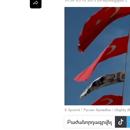
© Sputnik / Руслан Кривобок
/
Անցնել 
Բաժանորդագրվել