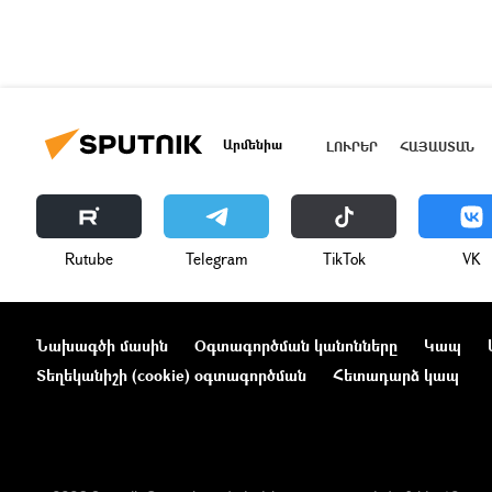
Արմենիա
ԼՈՒՐԵՐ
ՀԱՅԱՍՏԱՆ
Rutube
Telegram
ТikТоk
VK
Նախագծի մասին
Օգտագործման կանոնները
Կապ
Տեղեկանիշի (cookie) օգտագործման
Հետադարձ կապ