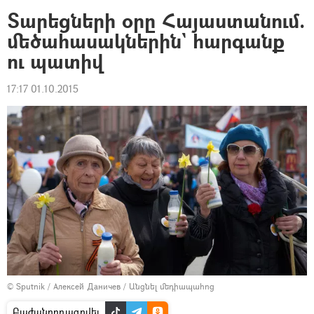
Տարեցների օրը Հայաստանում.
մեծահասակներին` հարգանք
ու պատիվ
17:17 01.10.2015
© Sputnik / Алексей Даничев
/
Անցնել մեդիապահոց
Բաժանորդագրվել