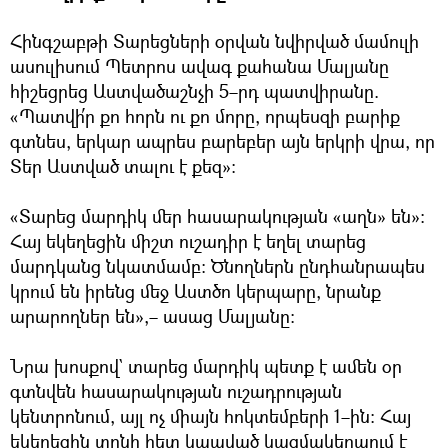
Հինգշաբթի Տարեցների օրվան նվիրված մամուլի
ասուլիսում Պետրոս ավագ քահանա Մալյանը
հիշեցրեց Աստվածաշնչի 5–րդ պատվիրանը.
«Պատվի՛ր քո հորն ու քո մորը, որպեսզի բարիք
գտնես, երկար ապրես բարեբեր այն երկրի վրա, որ
Տեր Աստված տալու է քեզ»։
«Տարեց մարդիկ մեր հասարակության «աղն» են»։
Հայ եկեղեցին միշտ ուշադիր է եղել տարեց
մարդկանց նկատմամբ։ Ծնողներն ընդհանրապես
կրում են իրենց մեջ Աստծո կերպարը, նրանք
արարողներ են»,– ասաց Մալյանը։
Նրա խոսքով` տարեց մարդիկ պետք է ամեն օր
գտնվեն հասարակության ուշադրության
կենտրոնում, այլ ոչ միայն հոկտեմբերի 1–ին։ Հայ
եկեղեցին տոնի հետ կապված կազմակերպում է