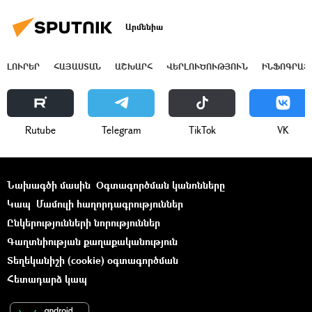
Արմենիա
ԼՈՒՐԵՐ
ՀԱՅԱՍՏԱՆ
ԱՇԽԱՐՀ
ՎԵՐԼՈՒԾՈՒԹՅՈՒՆ
ԻՆՖՈԳՐԱՖ
Rutube
Telegram
ТikТоk
VK
Նախագծի մասին
Օգտագործման կանոնները
Կապ
Մամուլի հաղորդագրություններ
Ընկերությունների նորություններ
Գաղտնիության քաղաքականություն
Տեղեկանիշի (cookie) օգտագործման
Հետադարձ կապ