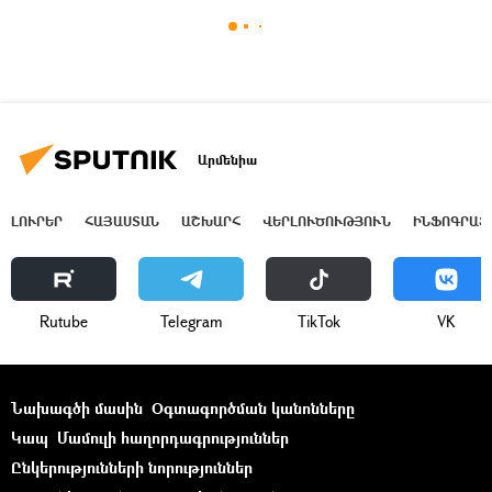
Արմենիա
ԼՈՒՐԵՐ
ՀԱՅԱՍՏԱՆ
ԱՇԽԱՐՀ
ՎԵՐԼՈՒԾՈՒԹՅՈՒՆ
ԻՆՖՈԳՐԱՖ
Rutube
Telegram
ТikТоk
VK
Նախագծի մասին
Օգտագործման կանոնները
Կապ
Մամուլի հաղորդագրություններ
Ընկերությունների նորություններ