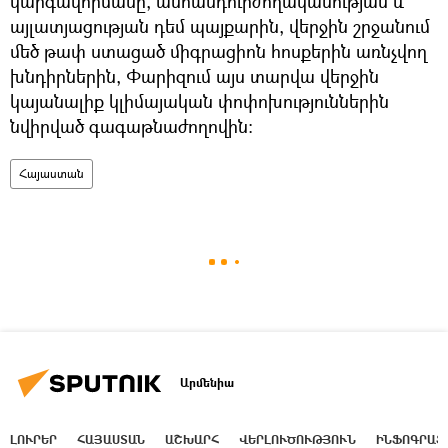
կարգավորմանը, անհանդուրժողականության և
այլատյացության դեմ պայքարին, վերջին շրջանում
մեծ թափ ստացած միգրացիոն հոսքերին առնչվող
խնդիրներին, Փարիզում այս տարվա վերջին
կայանալիք կլիմայական փոփոխություններին
նվիրված գագաթնաժողովին։
Հայաստան
Արմենիա
ԼՈՒՐԵՐ
ՀԱՅԱՍՏԱՆ
ԱՇԽԱՐՀ
ՎԵՐԼՈՒԾՈՒԹՅՈՒՆ
ԻՆՖՈԳՐԱՖ