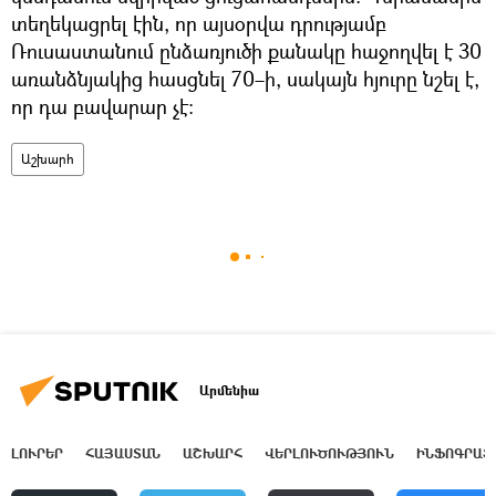
տեղեկացրել էին, որ այսօրվա դրությամբ
Ռուսաստանում ընձառյուծի քանակը հաջողվել է 30
առանձնյակից հասցնել 70–ի, սակայն հյուրը նշել է,
որ դա բավարար չէ։
Աշխարհ
Արմենիա
ԼՈՒՐԵՐ
ՀԱՅԱՍՏԱՆ
ԱՇԽԱՐՀ
ՎԵՐԼՈՒԾՈՒԹՅՈՒՆ
ԻՆՖՈԳՐԱՖ