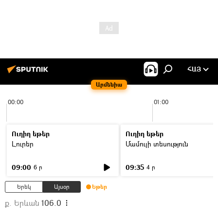
ՀԱՅ
Արմենիա
00:00
01:00
Ուղիղ եթեր
Ուղիղ եթեր
Լուրեր
Մամուլի տեսություն
09:00
09:35
6 ր
4 ր
Երեկ
Այսօր
Եթեր
ք. Երևան
106.0