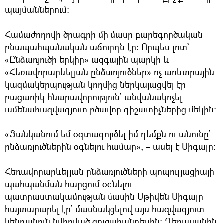
պայմաններում։
Համաժողովի ծրագրի մի մասը բարեգործական
բնապահպանական աճուրդն էր։ Որպես լոտ`
«Ընձառյուծի երկիր» ազգային պարկի և
«Հեռավորարևելյան ընձառյուծներ» ոչ առևտրային
կազմակերպության կողմից ներկայացվել էր
բացառիկ հնարավորություն` անվանակոչել
ամենահազվագյուտ բծավոր գիշատիչներից մեկին։
«Ցանկանում եմ օգտագործել իմ դեմքն ու անունը`
ընձառյուծներին օգնելու համար», – ասել է Սիգալը։
Հեռավորարևելյան ընձառյուծների պոպուլյացիայի
պահպանման հարցում օգնելու
պատրաստակամության մասին Սթիվեն Սիգալը
հայտարարել էր` մասնակցելով այս հազվագյուտ
կենդանուն նվիրված ցուցահանդեսին։ Դերասանին