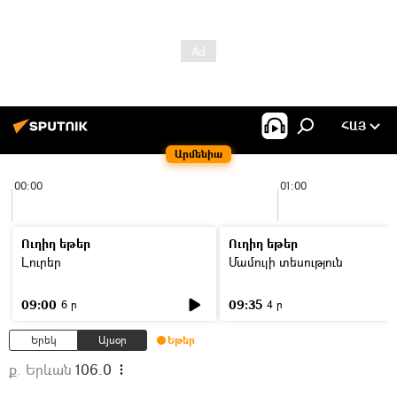
ՀԱՅ
Արմենիա
00:00
01:00
Ուղիղ եթեր
Ուղիղ եթեր
Լուրեր
Մամուլի տեսություն
09:00
09:35
6 ր
4 ր
Երեկ
Այսօր
Եթեր
ք. Երևան
106.0