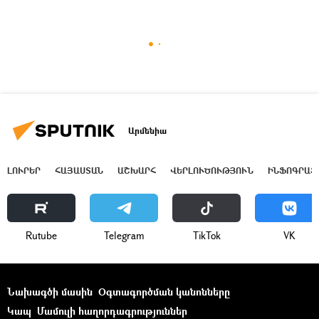
Արմենիա
ԼՈՒՐԵՐ
ՀԱՅԱՍՏԱՆ
ԱՇԽԱՐՀ
ՎԵՐԼՈՒԾՈՒԹՅՈՒՆ
ԻՆՖՈԳՐԱՖ
Rutube
Telegram
ТikТоk
VK
Նախագծի մասին
Օգտագործման կանոնները
Կապ
Մամուլի հաղորդագրություններ