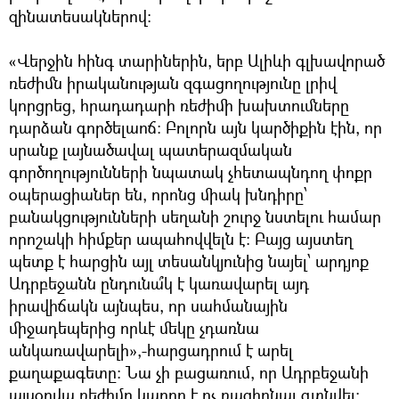
զինատեսակներով:
«Վերջին հինգ տարիներին, երբ Ալիևի գլխավորած
ռեժիմն իրականության զգացողությունը լրիվ
կորցրեց, հրադադարի ռեժիմի խախտումները
դարձան գործելաոճ: Բոլորն այն կարծիքին էին, որ
սրանք լայնածավալ պատերազմական
գործողությունների նպատակ չհետապնդող փոքր
օպերացիաներ են, որոնց միակ խնդիրը՝
բանակցությունների սեղանի շուրջ նստելու համար
որոշակի հիմքեր ապահովվելն է: Բայց այստեղ
պետք է հարցին այլ տեսանկյունից նայել՝ արդյոք
Ադրբեջանն ընդունա՞կ է կառավարել այդ
իրավիճակն այնպես, որ սահմանային
միջադեպերից որևէ մեկը չդառնա
անկառավարելի»,-հարցադրում է արել
քաղաքագետը: Նա չի բացառում, որ Ադրբեջանի
այսօրվա ռեժիմը կարող է ոչ ռացիոնալ գտնվել: