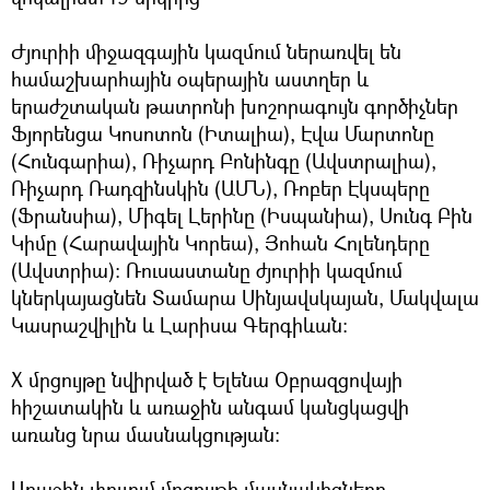
Ժյուրիի միջազգային կազմում ներառվել են
համաշխարհային օպերային աստղեր և
երաժշտական թատրոնի խոշորագույն գործիչներ
Ֆյորենցա Կոսոտոն (Իտալիա), Էվա Մարտոնը
(Հունգարիա), Ռիչարդ Բոնինգը (Ավստրալիա),
Ռիչարդ Ռադզինսկին (ԱՄՆ), Ռոբեր Էկսպերը
(Ֆրանսիա), Միգել Լերինը (Իսպանիա), Սունգ Բին
Կիմը (Հարավային Կորեա), Յոհան Հոլենդերը
(Ավստրիա)։ Ռուսաստանը ժյուրիի կազմում
կներկայացնեն Տամարա Սինյավսկայան, Մակվալա
Կասրաշվիլին և Լարիսա Գերգիևան։
Х մրցույթը նվիրված է Ելենա Օբրազցովայի
հիշատակին և առաջին անգամ կանցկացվի
առանց նրա մասնակցության։
Առաջին փուլում մրցույթի մասնակիցները