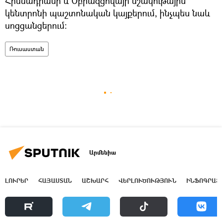
Հիմնադրամի և Օբրազցովայի մշակութային
կենտրոնի պաշտոնական կայքերում, ինչպես նաև
սոցցանցերում։
Ռուսաստան
Արմենիա
ԼՈՒՐԵՐ
ՀԱՅԱՍՏԱՆ
ԱՇԽԱՐՀ
ՎԵՐԼՈՒԾՈՒԹՅՈՒՆ
ԻՆՖՈԳՐԱՖ