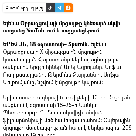
Բաժանորդագրվել
Ելենա Օբրազցովայի մրցույթը կհեռարձակվի
առցանց YouTub–ում և սոցցանցերում
ԵՐԵՎԱՆ, 18 օգոստոսի– Sputnik.
Ելենա
Օբրազցովայի Х միջազգային մրցույթին
կմասնակցեն Հայաստանը ներկայացնող չորս
օպերային երգչուհիներ` Ադել Ազրոյանը, Սոֆյա
Բաղդասարյանը, Թերմինե Զարյանն ու Սոֆյա
Մելքումյանը, նշվում է մրցույթի կայքում։
Երիտասարդ օպերային երգիչների 10–րդ մրցույթն
անցնում է օգոստոսի 18–25–ը Սանկտ
Պետերբուրգի Դ. Շոստակովիչի անվան
ֆիլհարմոնիայի մեծ համերգասրահում։ Օպերային
մրցույթի մասնակցության հայտ է ներկայացրել 258
վոկալիստ 19 երկրից