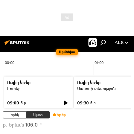
ՀԱՅ
Արմենիա
00:00
01:00
Ուղիղ եթեր
Ուղիղ եթեր
Լուրեր
Մամուլի տեսություն
09:00
09:30
5 ր
5 ր
Երեկ
Այսօր
Եթեր
ք. Երևան
106.0