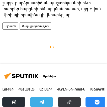
շարք բարձրաստիճան պաշտոնյաների հետ
տարբեր հարցերի քննարկման համար, այդ թվում
Սիրիայի իրավիճակի վերաբերյալ։
Աշխարհ
Քաղաքականություն
Արմենիա
ԼՈՒՐԵՐ
ՀԱՅԱՍՏԱՆ
ԱՇԽԱՐՀ
ՎԵՐԼՈՒԾՈՒԹՅՈՒՆ
ԻՆՖՈԳՐԱՖ