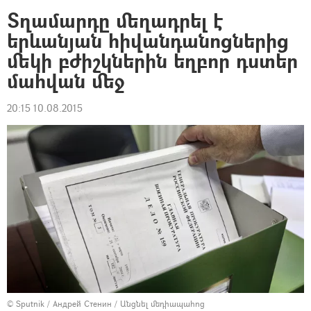
Տղամարդը մեղադրել է
երևանյան հիվանդանոցներից
մեկի բժիշկներին եղբոր դստեր
մահվան մեջ
20:15 10.08.2015
© Sputnik / Андрей Стенин
/
Անցնել մեդիապահոց