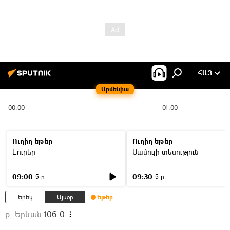
ՀԱՅ
Արմենիա
00:00
01:00
Ուղիղ եթեր
Ուղիղ եթեր
Լուրեր
Մամուլի տեսություն
09:00
09:30
5 ր
5 ր
Երեկ
Այսօր
Եթեր
ք. Երևան
106.0