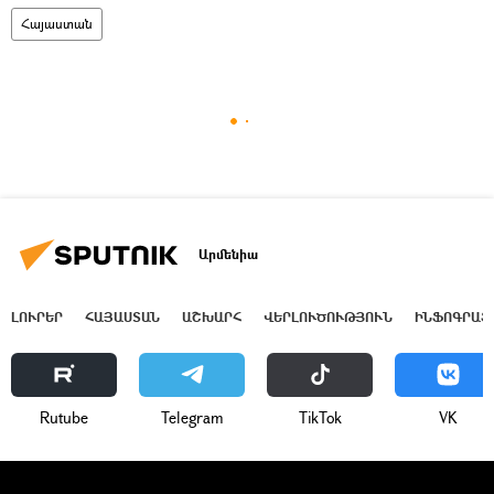
Հայաստան
Արմենիա
ԼՈՒՐԵՐ
ՀԱՅԱՍՏԱՆ
ԱՇԽԱՐՀ
ՎԵՐԼՈՒԾՈՒԹՅՈՒՆ
ԻՆՖՈԳՐԱՖ
Rutube
Telegram
ТikТоk
VK