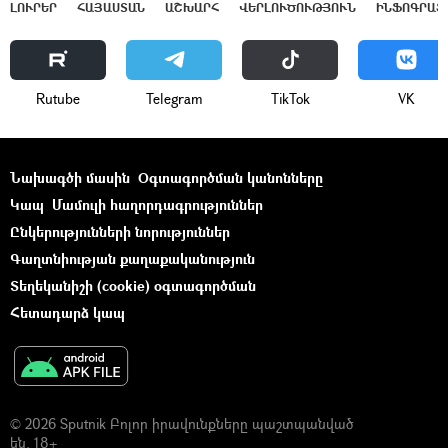
ԼՈՒՐԵՐ
ՀԱՅԱՍՏԱՆ
ԱՇԽԱՐՀ
ՎԵՐԼՈՒԾՈՒԹՅՈՒՆ
ԻՆՖՈԳՐԱՖ
Rutube
Telegram
ТikТоk
VK
Նախագծի մասին
Օգտագործման կանոնները
Կապ
Մամուլի հաղորդագրություններ
Ընկերությունների նորություններ
Գաղտնիության քաղաքականություն
Տեղեկանիշի (cookie) օգտագործման
Հետադարձ կապ
© 2026 Sputnik Բոլոր իրավունքները պաշտպանված
են. 18+