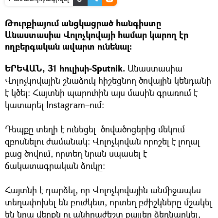
Թուրքիայում անցկացրած հանգիստը
Անաստասիա Վոլոչկովայի համար կարող էր
ողբերգական ավարտ ունենալ։
ԵՐԵՎԱՆ, 31 հուլիսի-Sputnik.
Անաստասիա
Վոլոչկովային շնաձուկ հիշեցնող ծովային կենդանի
է կծել։ Հայտնի պարուհին այս մասին գրառում է
կատարել Instagram–ում։
Դեպքը տեղի է ունեցել ծովածոցերից մեկում
զբոսնելու ժամանակ։ Վոլոչկովան որոշել է լողալ
բաց ծովում, որտեղ նրան սպասել է
ճակատագրական ձուկը։
Հայտնի է դարձել, որ Վոլոչկովային անմիջապես
տեղափոխել են բուժկետ, որտեղ բժիշկները մշակել
են նրա վերքն ու անհրաժեշտ քայլեր ձեռնարկել,