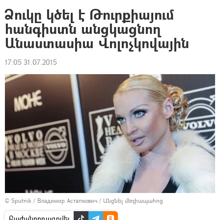
Ձուկը կծել է Թուրքիայում
հանգիստն անցկացնող
Անաստասիա Վոլոչկովային
17:05 31.07.2015
© Sputnik / Владимир Астапкович
/
Անցնել մեդիապահոց
Բաժանորդագրվել