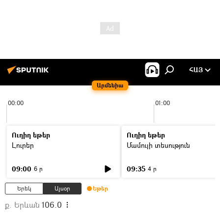
ՀԱՅ
Արմենիա
00:00
01:00
Ուղիղ եթեր
Ուղիղ եթեր
Լուրեր
Մամուլի տեսություն
09:00
09:35
6 ր
4 ր
Երեկ
Այսօր
Եթեր
ք. Երևան
106.0