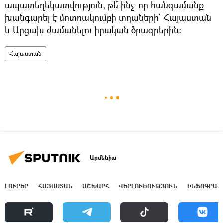
ապատեղեկատվություն, թե՞ ինչ–որ հանգամանք
խանգարել է մոտոակումբի տղաների` Հայաստան
և Արցախ ժամանելու իրական ծրագրերին։
Հայաստան
Արմենիա
ԼՈՒՐԵՐ
ՀԱՅԱՍՏԱՆ
ԱՇԽԱՐՀ
ՎԵՐԼՈՒԾՈՒԹՅՈՒՆ
ԻՆՖՈԳՐԱՖ