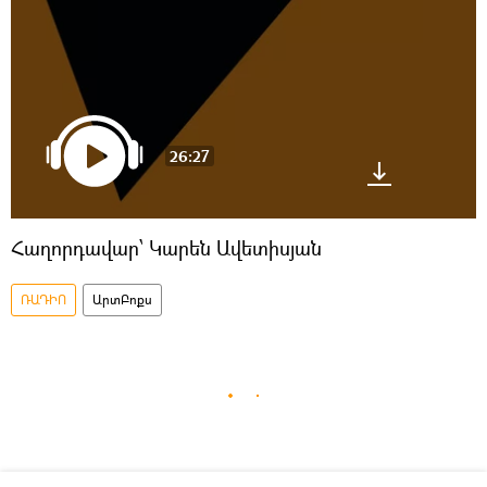
26:27
Հաղորդավար՝ Կարեն Ավետիսյան
ՌԱԴԻՈ
ԱրտԲոքս