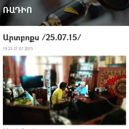
ՌԱԴԻՈ
Արտբոքս /25.07.15/
19:23 27.07.2015