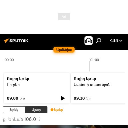
ՀԱՅ
Արմենիա
00:00
01:00
Ուղիղ եթեր
Ուղիղ եթեր
Լուրեր
Մամուլի տեսություն
09:00
09:30
5 ր
5 ր
Երեկ
Այսօր
Եթեր
ք. Երևան
106.0