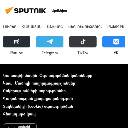
Արմենիա
ԼՈՒՐԵՐ
ՀԱՅԱՍՏԱՆ
ԱՇԽԱՐՀ
ՎԵՐԼՈՒԾՈՒԹՅՈՒՆ
ԻՆՖՈԳՐԱՖ
Rutube
Telegram
ТikТоk
VK
Նախագծի մասին
Օգտագործման կանոնները
Կապ
Մամուլի հաղորդագրություններ
Ընկերությունների նորություններ
Գաղտնիության քաղաքականություն
Տեղեկանիշի (cookie) օգտագործման
Հետադարձ կապ