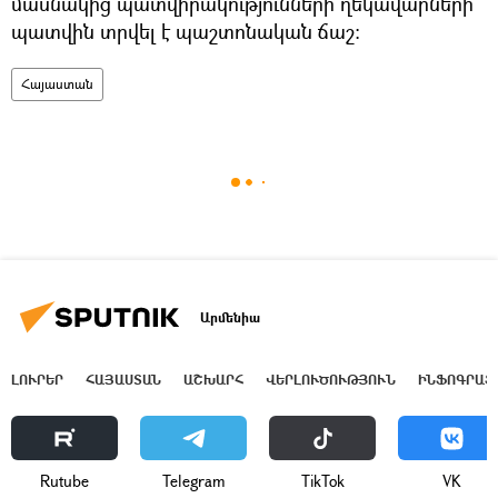
մասնակից պատվիրակությունների ղեկավարների
պատվին տրվել է պաշտոնական ճաշ:
Հայաստան
Արմենիա
ԼՈՒՐԵՐ
ՀԱՅԱՍՏԱՆ
ԱՇԽԱՐՀ
ՎԵՐԼՈՒԾՈՒԹՅՈՒՆ
ԻՆՖՈԳՐԱՖ
Rutube
Telegram
ТikТоk
VK