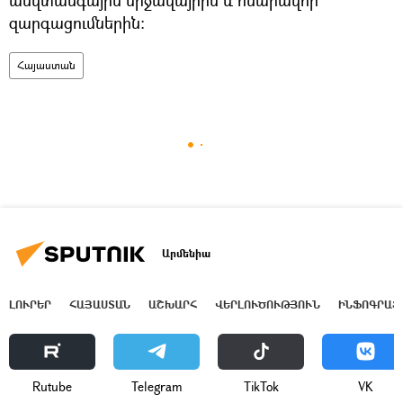
զարգացումներին:
Հայաստան
Արմենիա
ԼՈՒՐԵՐ
ՀԱՅԱՍՏԱՆ
ԱՇԽԱՐՀ
ՎԵՐԼՈՒԾՈՒԹՅՈՒՆ
ԻՆՖՈԳՐԱՖ
Rutube
Telegram
ТikТоk
VK