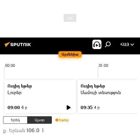
ՀԱՅ
Արմենիա
00:00
01:00
Ուղիղ եթեր
Ուղիղ եթեր
Լուրեր
Մամուլի տեսություն
09:00
09:35
6 ր
4 ր
Երեկ
Այսօր
Եթեր
ք. Երևան
106.0