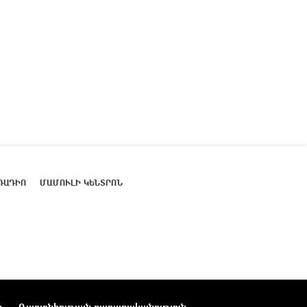
ՌԱԴԻՈ
ՄԱՄՈՒԼԻ ԿԵՆՏՐՈՆ
ր
Գաղտնիության քաղաքականություն