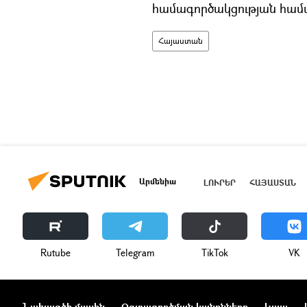
համագործակցության համ
Հայաստան
Արմենիա
ԼՈՒՐԵՐ
ՀԱՅԱՍՏԱՆ
Rutube
Telegram
ТikТоk
VK
Նախագծի մասին
Օգտագործման կանոնները
Կապ