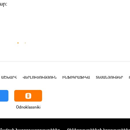
ար:
ԱՇԽԱՐՀ
ՎԵՐԼՈՒԾՈՒԹՅՈՒՆ
ԻՆՖՈԳՐԱՖԻԿԱ
ՏԵՍԱՆՅՈՒԹԵՐ
Odnoklassniki
Մամուլի հաղորդագրություններ
Ընկերությունների նորություննե