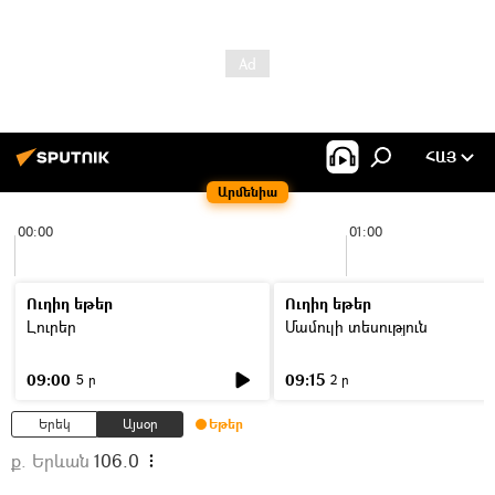
ՀԱՅ
Արմենիա
00:00
01:00
Ուղիղ եթեր
Ուղիղ եթեր
Լուրեր
Մամուլի տեսություն
09:00
09:15
5 ր
2 ր
Երեկ
Այսօր
Եթեր
ք. Երևան
106.0