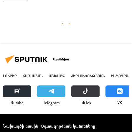
Արմենիա
ԼՈՒՐԵՐ
ՀԱՅԱՍՏԱՆ
ԱՇԽԱՐՀ
ՎԵՐԼՈՒԾՈՒԹՅՈՒՆ
ԻՆՖՈԳՐԱՖ
Rutube
Telegram
ТikТоk
VK
Նախագծի մասին
Օգտագործման կանոնները