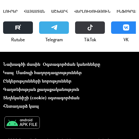
ԼՈՒՐԵՐ
ՀԱՅԱՍՏԱՆ
ԱՇԽԱՐՀ
ՎԵՐԼՈՒԾՈՒԹՅՈՒՆ
ԻՆՖՈԳՐԱՖ
Rutube
Telegram
ТikТоk
VK
Նախագծի մասին
Օգտագործման կանոնները
Կապ
Մամուլի հաղորդագրություններ
Ընկերությունների նորություններ
Գաղտնիության քաղաքականություն
Տեղեկանիշի (cookie) օգտագործման
Հետադարձ կապ