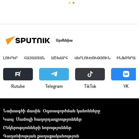
Արմենիա
ԼՈՒՐԵՐ
ՀԱՅԱՍՏԱՆ
ԱՇԽԱՐՀ
ՎԵՐԼՈՒԾՈՒԹՅՈՒՆ
ԻՆՖՈԳՐԱՖ
Rutube
Telegram
ТikТоk
VK
Նախագծի մասին
Օգտագործման կանոնները
Կապ
Մամուլի հաղորդագրություններ
Ընկերությունների նորություններ
Գաղտնիության քաղաքականություն